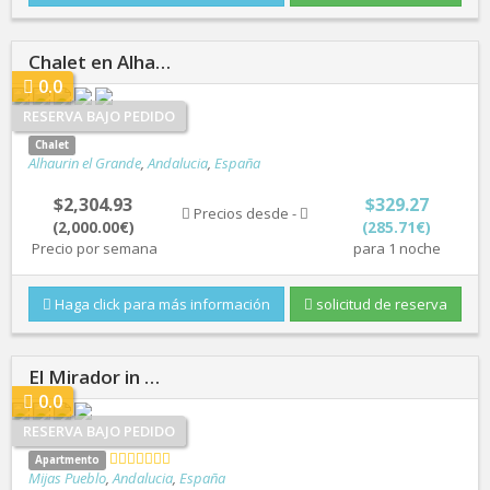
Chalet en Alha…
0.0
RESERVA BAJO PEDIDO
Chalet
Alhaurin el Grande
,
Andalucia
,
España
$2,304.93
$329.27
Precios desde -
(2,000.00€)
(285.71€)
Precio por semana
para 1 noche
Haga click para más información
solicitud de reserva
El Mirador in …
0.0
RESERVA BAJO PEDIDO
Apartmento
Mijas Pueblo
,
Andalucia
,
España