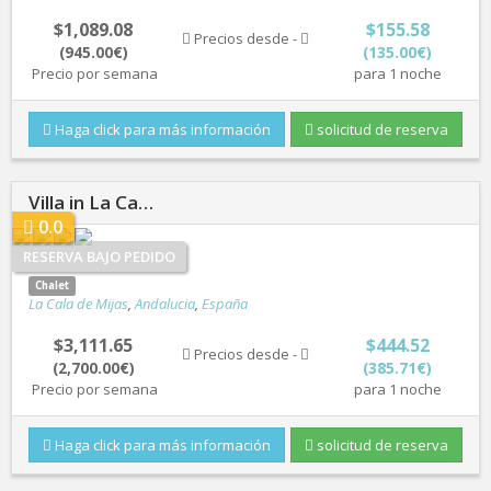
$1,089.08
$155.58
Precios desde -
(945.00€)
(135.00€)
Precio por semana
para 1 noche
Haga click para más información
solicitud de reserva
Villa in La Ca…
0.0
RESERVA BAJO PEDIDO
Chalet
La Cala de Mijas
,
Andalucia
,
España
$3,111.65
$444.52
Precios desde -
(2,700.00€)
(385.71€)
Precio por semana
para 1 noche
Haga click para más información
solicitud de reserva