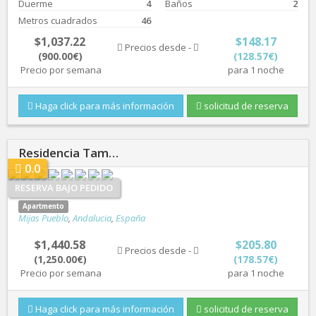
Duerme
4
Baños
2
Metros cuadrados
46
$1,037.22
$148.17
Precios desde -
(900.00€)
(128.57€)
Precio por semana
para 1 noche
Haga click para más información
solicitud de reserva
Residencia Tam…
0.0
RESERVA BAJO PEDIDO
Apartmento
Mijas Pueblo
,
Andalucia
,
España
$1,440.58
$205.80
Precios desde -
(1,250.00€)
(178.57€)
Precio por semana
para 1 noche
Haga click para más información
solicitud de reserva