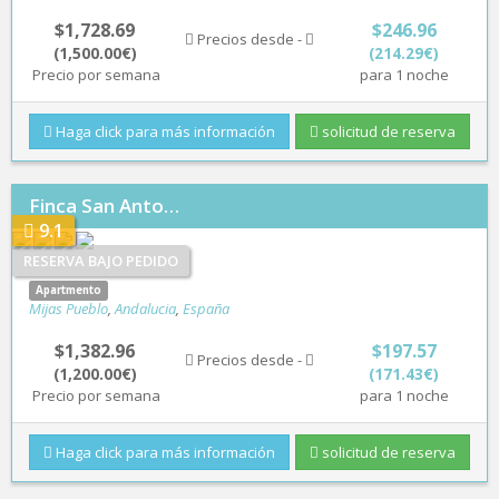
$1,728.69
$246.96
Precios desde -
(1,500.00€)
(214.29€)
Precio por semana
para 1 noche
Haga click para más información
solicitud de reserva
Finca San Anto…
9.1
RESERVA BAJO PEDIDO
Apartmento
Mijas Pueblo
,
Andalucia
,
España
$1,382.96
$197.57
Precios desde -
(1,200.00€)
(171.43€)
Precio por semana
para 1 noche
Haga click para más información
solicitud de reserva