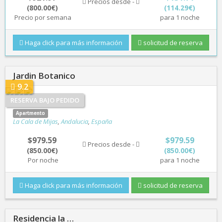
Precios desde -
(800.00€)
(114.29€)
Precio por semana
para 1 noche
Haga click para más información
solicitud de reserva
Jardin Botanico
9.2
RESERVA BAJO PEDIDO
Apartmento
La Cala de Mijas
,
Andalucia
,
España
$979.59
$979.59
Precios desde -
(850.00€)
(850.00€)
Por noche
para 1 noche
Haga click para más información
solicitud de reserva
Residencia la …