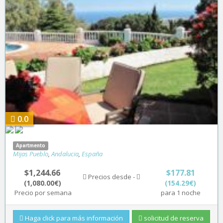
0.0
Apartmento
Mijas Pueblo
,
Andalucia
,
España
$1,244.66
$177.81
Precios desde -
(1,080.00€)
(154.29€)
Precio por semana
para 1 noche
Haga click para más información
solicitud de reserva