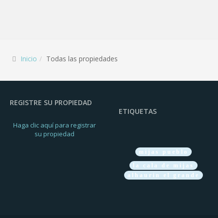
Inicio
Todas las propiedades
REGISTRE SU PROPIEDAD
ETIQUETAS
Haga clic aquí para registrar
su propiedad
mijas pueblo
la cala de mijas
alhaurin el grande