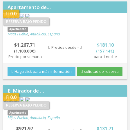
Apartamento de…
0.0
RESERVA BAJO PEDIDO
Apartmento
Mijas Pueblo
,
Andalucia
,
España
$1,267.71
$181.10
Precios desde -
(1,100.00€)
(157.14€)
Precio por semana
para 1 noche
Haga click para más información
solicitud de reserva
El Mirador de …
0.0
RESERVA BAJO PEDIDO
Apartmento
Mijas Pueblo
,
Andalucia
,
España
$921.97
$131.71