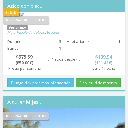
Atico con pisc…
5.0
RESERVA BAJO PEDIDO
Apartmento
Mijas Pueblo
,
Andalucia
,
España
Duerme
3
Habitaciones
1
Baños
1
$979.59
$139.94
Precios desde -
(850.00€)
(121.43€)
Precio por semana
para 1 noche
Haga click para más información
solicitud de reserva
Alquiler Mijas…
RESERVA BAJO PEDIDO