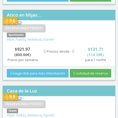
Atico en Mijas…
9.6
RESERVA BAJO PEDIDO
Apartmento
Mijas Pueblo
,
Andalucia
,
España
$921.97
$131.71
Precios desde -
(800.00€)
(114.29€)
Precio por semana
para 1 noche
Haga click para más información
solicitud de reserva
Casa de la Luz
9.9
RESERVA BAJO PEDIDO
Chalet
Mijas Pueblo
,
Andalucia
,
España