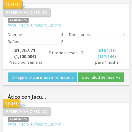
10.0
RESERVA BAJO PEDIDO
Apartmento
Mijas Pueblo
,
Andalucia
,
España
Duerme
4
Dormitorios
4
Baños
2
$1,267.71
$181.10
Precios desde -
(1,100.00€)
(157.14€)
Precio por semana
para 1 noche
Haga click para más información
solicitud de reserva
Ático con Jacu…
0.0
RESERVA BAJO PEDIDO
Apartmento
Mijas Pueblo
,
Andalucia
,
España